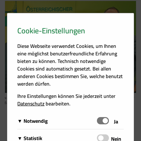
Cookie-Einstellungen
Diese Webseite verwendet Cookies, um Ihnen
eine möglichst benutzerfreundliche Erfahrung
bieten zu können. Technisch notwendige
Cookies sind automatisch gesetzt. Bei allen
anderen Cookies bestimmen Sie, welche benutzt
werden dürfen.
Ihre Einstellungen können Sie jederzeit unter
v. li. Franz Titschenbacher (Österreichischer Biomasse-Verband), Prof. Franz Josef Radermacher
Datenschutz
bearbeiten.
(Universität Ulm), Sektionschef Jürgen Schneider (BMNT)
Notwendig
Schalten
Ja
Pressemitteilung
Top-Emitters können die Paris-Lücke schließen
Diese Cookies sind für das Funktionieren der Website
28.05.2019
Matomo
Statistik
Schalten
Nein
erforderlich und können daher nicht deaktiviert
/