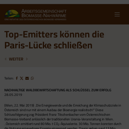
Skip
to
content
Top-Emitters können die
Paris-Lücke schließen
DIE BUNDESLÄNDER SIND AM ZUG!
KLIMASCHUTZ
WEITER
Teilen:
NACHHALTIGE WALDBEWIRTSCHAFTUNG ALS SCHLÜSSEL ZUM ERFOLG
28.05.2019
(Wien, 22. Mai 2019) „Die Energiewende und die Erreichung der Klimaschutzziele in
Österreich sind nur mit einem Ausbau der Bioenergie realistisch!“ Diese
Schlussfolgerung zog Präsident Franz Titschenbacher vom Österreichischen
Biomasse-Verband anlässlich der traditionellen Urania-Veranstaltung in Wien.
„Österreich emittiert rund 80 Mio. t CO
-Äquivalente. 30 Mio. Tonnen konnten durch
2
die Nutzung erneuerbarer Energie eingespart werden. Davon gehen rund 13 Mio.