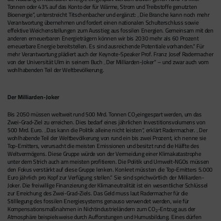
Tonnen oder 43% auf das Konto der für Wärme, Strom und Treibstoffe genutzten
Bioenergie“, unterstreicht Titschenbacher und ergänzt: „Die Branche kann noch mehr
Verantwortung übernehmen und fordert einen nationalen Schulterschluss sowie
effektive Weichenstellungen zum Ausstieg aus fossilen Energien. Gemeinsam mit den
anderen erneuerbaren Energieträgern können wir bis 2030 mehr als 60 Prozent
erneuerbare Energie bereitstellen. Es sind ausreichende Potentiale vorhanden.“ Für
mehr Verantwortung plädiert auch der Keynote-Speaker Prof. Franz Josef Radermacher
von der Universität Ulm in seinem Buch „Der Milliarden-Joker“ – und zwar auch vom
wohlhabenden Teil der Weltbevölkerung.
Der Milliarden-Joker
Bis 2050 müssen weltweit rund 500 Mrd. Tonnen CO
eingespart werden, um das
2
Zwei-Grad-Ziel zu erreichen. Dies bedarf eines jährlichen Investitionsvolumens von
500 Mrd. Euro. „Das kann die Politik alleine nicht leisten“, erklärt Radermacher. „Der
wohlhabende Teil der Weltbevölkerung von rund ein bis zwei Prozent, ich nenne sie
Top-Emitters, verursacht die meisten Emissionen und besitzt rund die Hälfte des
Weltvermögens. Diese Gruppe würde von der Vermeidung einer Klimakatastrophe
unter dem Strich auch am meisten profitieren. Die Politik und Umwelt-NGOs müssen
den Fokus verstärkt auf diese Gruppe lenken. Konkret müssten die Top-Emitters 5.000
Euro jährlich pro Kopf zur Verfügung stellen.“ Sie sind sprichwörtlich der Milliarden-
Joker. Die freiwillige Finanzierung der Klimaneutralität ist ein wesentlicher Schlüssel
zur Erreichung des Zwei-Grad-Ziels. Das Geld muss laut Radermacher für die
Stilllegung des fossilen Energiesystems genauso verwendet werden, wie für
Kompensationsmaßnahmen in Nichtindustrieländern zum CO
-Entzug aus der
2
Atmosphäre beispielsweise durch Aufforstungen und Humusbildung. Eines dürfen