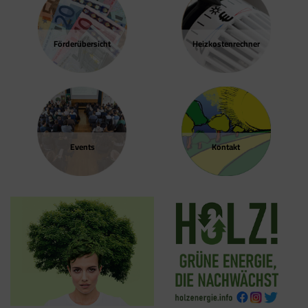
Tracking- und Remarketing-Codes gebündelt
einbauen können. Wenn Sie beispielsweise
Google Analytics über den Tag Manager
Förder­übersicht
Heizkosten­rechner
einbinden, werden Cookies gesetzt. Diese
Cookies stammen aber von Google Analytics
und nicht vom Tag Manager selbst.
Events
Kontakt