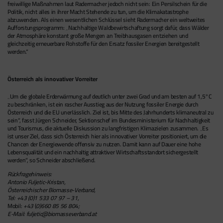
freiwillige Maßnahmen laut Radermacher jedoch nicht sein: Ein Persilschein für die
Politik, nicht alles in ihrer Macht Stehende zu tun, um die Klimakatastrophe
abzuwenden. Als einen wesentlichen Schlüssel sieht Radermacher ein weltweites
Aufforstungsprogramm: „Nachhaltige Waldbewirtschaftung sorgt dafür, dass Wälder
der Atmosphäre konstant große Mengen an Treibhausgasen entziehen und
gleichzeitig erneuerbare Rohstoffe für den Ersatz fossiler Energien bereitgestellt
werden.“
Österreich als innovativer Vorreiter
„Um die globale Erderwärmung auf deutlich unter zwei Grad und am besten auf 1,5°C
zu beschränken, ist ein rascher Ausstieg aus der Nutzung fossiler Energie durch
Österreich und die EU unerlässlich. Ziel ist, bis Mitte des Jahrhunderts klimaneutral zu
sein“, fasst Jürgen Schneider, Sektionschef im Bundesministerium für Nachhaltigkeit
und Tourismus, die aktuelle Diskussion zu langfristigen Klimazielen zusammen. „Es
ist unser Ziel, dass sich Österreich hier als innovativer Vorreiter positioniert, um die
Chancen der Energiewende offensiv zu nutzen. Damit kann auf Dauer eine hohe
Lebensqualität und ein nachhaltig attraktiver Wirtschaftsstandort sichergestellt
werden“, so Schneider abschließend.
Rückfragehinweis:
Antonio Fuljetic-Kristan,
Österreichischer Biomasse-Verband,
Tel: +43 (0)1 533 07 97 – 31,
Mobil:
+43
(
0)660 85 56 804;
E-Mail:
fuljetic@biomasseverband.at