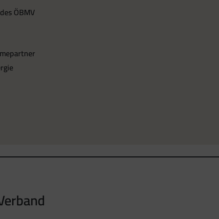
n des ÖBMV
rmepartner
rgie
-Verband