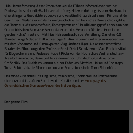
„Die Herausforderung dieser Produktion war die Fülle an Informationen von der
Photosynthese über die Waldbewirtschaftung, Holzverarbeitung bis zum Holzhaus in
eine stringente Geschichte zu packen und verständlich zu visualisieren. Für uns ist der
Gewinn ein Meilenstein in der Firmengeschichte. Ein herzliches Dankeschön geht an
das Team aus Wissenschaftlern, Fachexperten und Visualisierungsprofis sowie an den
Österreichischen Biomasse-Verband, der uns das Vertrauen für diese Produktion
geschenkt hat“, freut sich Matthias Heise anlässlich der Verleihung. Das etwa 6,5
Minuten lange Video enthält aufwendige 3D-Animationen und Interviewsequenzen
mit dem Moderator und Klimaexperten Mag. Andreas Jäger. Als wissenschaftliche
Berater des Films fungierten Professor Ernst-Detlef Schulze vom Max-Plank-Institut
für Biogeochemie und Professor Hubert Röder von der Hochschule Weihenstephan-
Triesdorf. Animation, Regie und Ton stammen von Christoph & Cristina Toma-
Schönbäck. Das Drehbuch kommt aus der Feder von Matthias Heise und Christoph
Toma-Schönbäck, die Filmproduktion vom Animationsstudio Toma-Schönbäck.
Das Video wird aktuell ins Englische, Italienische, Spanische und Französische
übersetzt und ist auf den Social-Media-Kanälen und der
Homepage des
Österreichischen Biomasse-Verbandes frei verfügbar.
Der ganze Film: