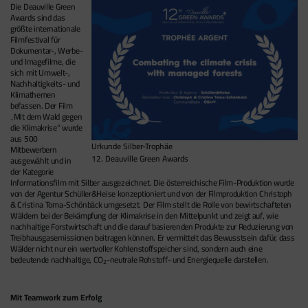
Die Deauville Green
Awards sind das
größte internationale
Filmfestival für
Dokumentar-, Werbe-
und Imagefilme, die
sich mit Umwelt-,
Nachhaltigkeits- und
Klimathemen
befassen. Der Film
„Mit dem Wald gegen
die Klimakrise“ wurde
aus 500
Urkunde Silber-Trophäe
Mitbewerbern
12. Deauville Green Awards
ausgewählt und in
der Kategorie
Informationsfilm mit Silber ausgezeichnet. Die österreichische Film-Produktion wurde
von der Agentur Schüller&Heise konzeptioniert und von der Filmproduktion Christoph
& Cristina Toma-Schönbäck umgesetzt. Der Film stellt die Rolle von bewirtschafteten
Wäldern bei der Bekämpfung der Klimakrise in den Mittelpunkt und zeigt auf, wie
nachhaltige Forstwirtschaft und die darauf basierenden Produkte zur Reduzierung von
Treibhausgasemissionen beitragen können. Er vermittelt das Bewusstsein dafür, dass
Wälder nicht nur ein wertvoller Kohlenstoffspeicher sind, sondern auch eine
bedeutende nachhaltige, CO
-neutrale Rohstoff- und Energiequelle darstellen.
2
Mit Teamwork zum Erfolg