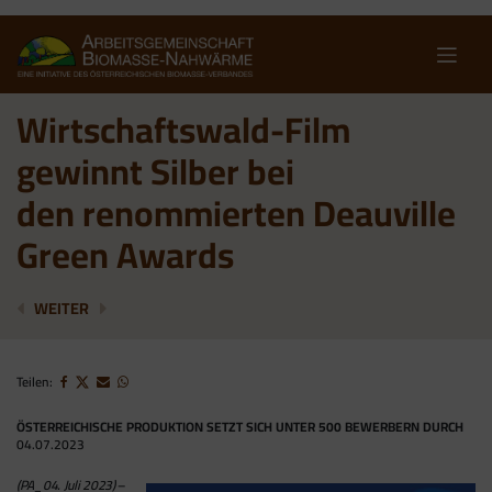
Skip
to
content
Wirtschaftswald-Film
gewinnt Silber bei
den renommierten Deauville
Green Awards
NEUE STUDIE: PROAKTIVER WALDUMBAU HILFT DEM 
ÖBMV ZUM NEKP: BIOMASSE ENTWICKELT S
WEITER
Teilen:
ÖSTERREICHISCHE PRODUKTION SETZT SICH UNTER 500 BEWERBERN DURCH
04.07.2023
(PA_04. Juli 2023)
–