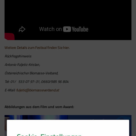
Weitere Details zum Festival finden Sie hier.
Rückfragehinweis:
Antonio Fuljetic-Kristan,
Österreichischer Biomasse-Verband,
Tel: 01/ 533 07 97-31, 0660/985 56 804
E-Mail:
fuljetic@biomasseverband.at
Abbildungen aus dem Film und vom Award: