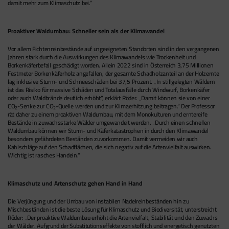
damit mehr zum Klimaschutz bei.“
Proaktiver Waldumbau: Schneller sein als der Klimawandel
Vor allem Fichtenreinbestände auf ungeeigneten Standorten sind in den vergangenen
Jahren stark durch die Auswirkungen des Klimawandels wie Trockenheit und
Borkenkäferbefall geschädigt worden. Allein 2022 sind in Österreich 3,75 Millionen
Festmeter Borkenkäferholz angefallen, der gesamte Schadholzanteil an der Holzernte
lag inklusive Sturm- und Schneeschäden bei 37,5 Prozent. „In stillgelegten Wäldern
ist das Risiko für massive Schäden und Totalausfälle durch Windwurf, Borkenkäfer
oder auch Waldbrände deutlich erhöht“, erklärt Röder. „Damit können sie von einer
CO
-Senke zur CO
-Quelle werden und zur Klimaerhitzung beitragen.“ Der Professor
2
2
rät daher zu einem proaktiven Waldumbau, mit dem Monokulturen und erntereife
Bestände in zuwachsstarke Wälder umgewandelt werden. „Durch einen schnellen
Waldumbau können wir Sturm- und Käferkatastrophen in durch den Klimawandel
besonders gefährdeten Beständen zuvorkommen. Damit vermeiden wir auch
Kahlschläge auf den Schadflächen, die sich negativ auf die Artenvielfalt auswirken.
Wichtig ist rasches Handeln.“
Klimaschutz und Artenschutz gehen Hand in Hand
Die Verjüngung und der Umbau von instabilen Nadelreinbeständen hin zu
Mischbeständen ist die beste Lösung für Klimaschutz und Biodiversität, unterstreicht
Röder: „Der proaktive Waldumbau erhöht die Artenvielfalt, Stabilität und den Zuwachs
der Wälder. Aufgrund der Substitutionseffekte von stofflich und energetisch genutzten