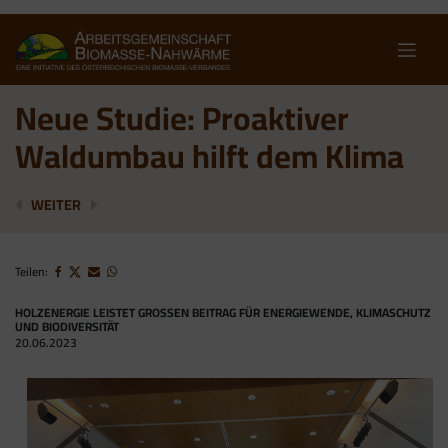
Skip
to
content
Neue Studie: Proaktiver
Waldumbau hilft dem Klima
AKTIVER WALDUMBAU ODER NUTZUNGSVERZICHT?
WIRTSCHAFTSWALD-FILM GEWINNT SILBER 
WEITER
Teilen:
HOLZENERGIE LEISTET GROSSEN BEITRAG FÜR ENERGIEWENDE, KLIMASCHUTZ U
ND BIODIVERSITÄT
20.06.2023