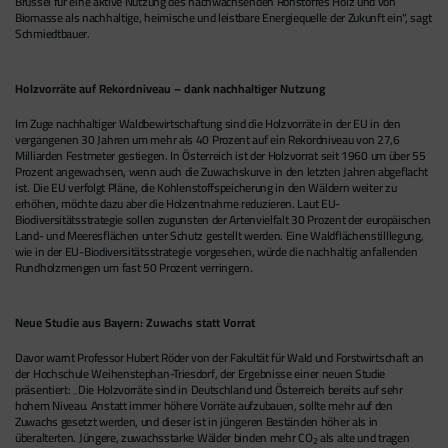
Brüssel für eine aktive Nutzung des nachwachsenden Rohstoffes Holz und von
Biomasse als nachhaltige, heimische und leistbare Energiequelle der Zukunft ein“, sagt
Schmiedtbauer.
Holzvorräte auf Rekordniveau – dank nachhaltiger Nutzung
Im Zuge nachhaltiger Waldbewirtschaftung sind die Holzvorräte in der EU in den
vergangenen 30 Jahren um mehr als 40 Prozent auf ein Rekordniveau von 27,6
Milliarden Festmeter gestiegen. In Österreich ist der Holzvorrat seit 1960 um über 55
Prozent angewachsen, wenn auch die Zuwachskurve in den letzten Jahren abgeflacht
ist. Die EU verfolgt Pläne, die Kohlenstoffspeicherung in den Wäldern weiter zu
erhöhen, möchte dazu aber die Holzentnahme reduzieren. Laut EU-
Biodiversitätsstrategie sollen zugunsten der Artenvielfalt 30 Prozent der europäischen
Land- und Meeresflächen unter Schutz gestellt werden. Eine Waldflächenstilllegung,
wie in der EU-Biodiversitätsstrategie vorgesehen, würde die nachhaltig anfallenden
Rundholzmengen um fast 50 Prozent verringern.
Neue Studie aus Bayern: Zuwachs statt Vorrat
Davor warnt Professor Hubert Röder von der Fakultät für Wald und Forstwirtschaft an
der Hochschule Weihenstephan-Triesdorf, der Ergebnisse einer neuen Studie
präsentiert: „Die Holzvorräte sind in Deutschland und Österreich bereits auf sehr
hohem Niveau. Anstatt immer höhere Vorräte aufzubauen, sollte mehr auf den
Zuwachs gesetzt werden, und dieser ist in jüngeren Beständen höher als in
überalterten. Jüngere, zuwachsstarke Wälder binden mehr CO
als alte und tragen
2