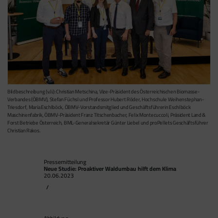
Bildbeschreibung (v.li.): Christian Metschina, Vize-Präsident des Österreichischen Biomasse-
Verbandes (ÖBMV), Stefan Füchsl und Professor Hubert Röder, Hochschule Weihenstephan-
Triesdorf, Maria Eschlböck, ÖBMV-Vorstandsmitglied und Geschäftsführerin Eschlböck
Maschinenfabrik, ÖBMV-Präsident Franz Titschenbacher, Felix Montecuccoli, Präsident Land &
Forst Betriebe Österreich, BML-Generalsekretär Günter Liebel und proPellets Geschäftsführer
Christian Rakos.
Pressemitteilung
Neue Studie: Proaktiver Waldumbau hilft dem Klima
20.06.2023
/