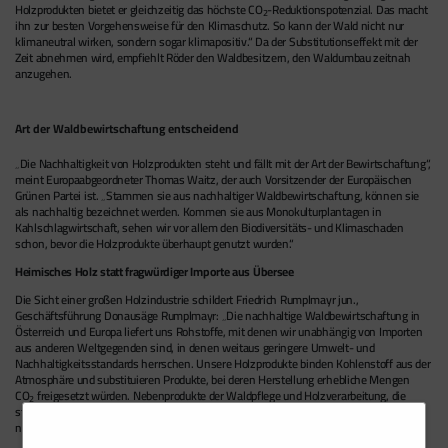
Holzprodukten bietet er gleichzeitig das höchste CO
-Reduktionspotenzial. Das macht
2
ihn zur besten Vorgehensweise für den Klimaschutz. So kann der Wald nicht nur
klimaneutral wirken, sondern sogar klimapositiv.“ Da der Substitutionseffekt mit der
Zeit abnehmen wird, empfiehlt Röder den Waldbesitzern, den Waldumbau zeitnah
anzugehen.
Art der Waldbewirtschaftung entscheidend
„Die Nachhaltigkeit von Holzprodukten steht und fällt mit der Art der Bewirtschaftung“,
meint Europaabgeordneter Thomas Waitz, der auch Vorsitzender der Europäischen
Grünen Partei ist. „Stammen sie aus nachhaltiger Waldbewirtschaftung, können sie
als nachhaltig bezeichnet werden. Kommen sie aus Monokulturplantagen in
Kahlschlagwirtschaft, sehen wir vor allem den Biodiversitäts- und Klimaschaden
schon, bevor die Holzprodukte überhaupt genutzt wurden.“
Heimisches Holz statt fragwürdiger Importe aus Übersee
Die Sicht einer großen Holzindustrie schildert Friedrich Rumplmayr jun.,
Geschäftsführung Donausäge Rumplmayr: „Die nachhaltige Waldbewirtschaftung in
Österreich und Europa liefert uns Rohstoffe, mit denen wir unabhängig von Importen
aus anderen Weltgegenden sind, in denen weitaus geringere Umwelt- und
Nachhaltigkeitsstandards herrschen. Unsere Holzprodukte binden Kohlenstoff aus der
Atmosphäre und substituieren Produkte, bei deren Herstellung erhebliche Mengen
CO
freigesetzt würden. Nebenprodukte der Waldpflege und Holzverarbeitung, die
2
stofflich nicht verwertbar oder nicht nachgefragt sind, tragen als CO
-neutrale
2
nachwachsende Energieträger zur Energiewende bei.“