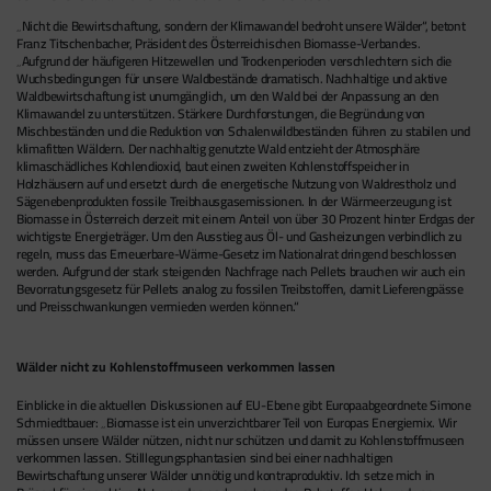
„Nicht die Bewirtschaftung, sondern der Klimawandel bedroht unsere Wälder“, betont
Franz Titschenbacher, Präsident des Österreichischen Biomasse-Verbandes.
„Aufgrund der häufigeren Hitzewellen und Trockenperioden verschlechtern sich die
Wuchsbedingungen für unsere Waldbestände dramatisch. Nachhaltige und aktive
Waldbewirtschaftung ist unumgänglich, um den Wald bei der Anpassung an den
Klimawandel zu unterstützen. Stärkere Durchforstungen, die Begründung von
Mischbeständen und die Reduktion von Schalenwildbeständen führen zu stabilen und
klimafitten Wäldern. Der nachhaltig genutzte Wald entzieht der Atmosphäre
klimaschädliches Kohlendioxid, baut einen zweiten Kohlenstoffspeicher in
Holzhäusern auf und ersetzt durch die energetische Nutzung von Waldrestholz und
Sägenebenprodukten fossile Treibhausgasemissionen. In der Wärmeerzeugung ist
Biomasse in Österreich derzeit mit einem Anteil von über 30 Prozent hinter Erdgas der
wichtigste Energieträger. Um den Ausstieg aus Öl- und Gasheizungen verbindlich zu
regeln, muss das Erneuerbare-Wärme-Gesetz im Nationalrat dringend beschlossen
werden. Aufgrund der stark steigenden Nachfrage nach Pellets brauchen wir auch ein
Bevorratungsgesetz für Pellets analog zu fossilen Treibstoffen, damit Lieferengpässe
und Preisschwankungen vermieden werden können.“
Wälder nicht zu Kohlenstoffmuseen verkommen lassen
Einblicke in die aktuellen Diskussionen auf EU-Ebene gibt Europaabgeordnete Simone
Schmiedtbauer: „Biomasse ist ein unverzichtbarer Teil von Europas Energiemix. Wir
müssen unsere Wälder nützen, nicht nur schützen und damit zu Kohlenstoffmuseen
verkommen lassen. Stilllegungsphantasien sind bei einer nachhaltigen
Bewirtschaftung unserer Wälder unnötig und kontraproduktiv. Ich setze mich in