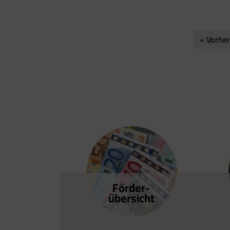
« Vorher
Förder­
übersicht