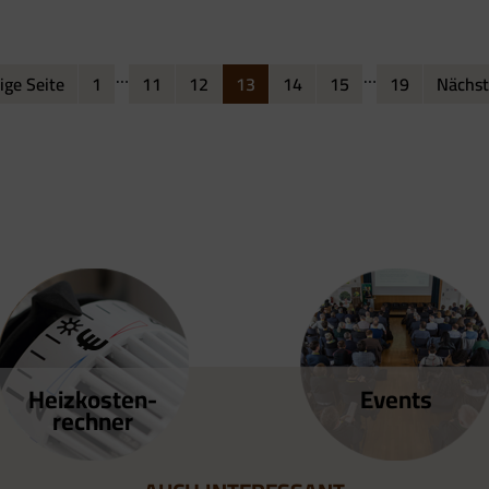
…
…
ige Seite
1
11
12
13
14
15
19
Nächst
Heizkosten­
Events
rechner