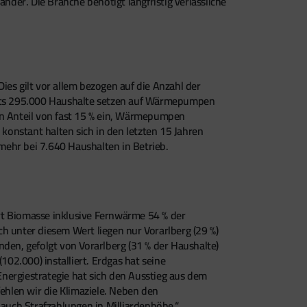
der. Die Branche benötigt langfristig verlässliche
s gilt vor allem bezogen auf die Anzahl der
reits 295.000 Haushalte setzen auf Wärmepumpen
n Anteil von fast 15 % ein, Wärmepumpen
onstant halten sich in den letzten 15 Jahren
mehr bei 7.640 Haushalten in Betrieb.
ert Biomasse inklusive Fernwärme 54 % der
h unter diesem Wert liegen nur Vorarlberg (29 %)
den, gefolgt von Vorarlberg (31 % der Haushalte)
102.000) installiert. Erdgas hat seine
nergiestrategie hat sich den Ausstieg aus dem
ehlen wir die Klimaziele. Neben den
auch Strafzahlungen in Milliardenhöhe.“