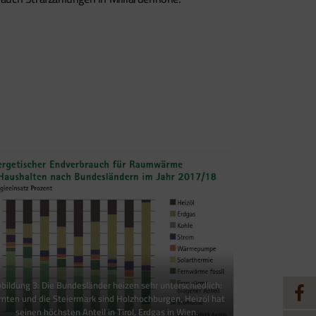
bildung 3: Die Bundesländer heizen sehr unterschiedlich:
rnten und die Steiermark sind Holzhochburgen, Heizöl hat
seinen höchsten Anteil in Tirol, Erdgas in Wien.