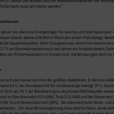
em Öl‘-Bonus des Bundes und der Kesseltauschaktionen der Bundeslän
Fördertöpfe muss vermieden werden.“
eschlossen
Jahren vor allem die Energieträger Fernwärme und Wärmepumpen. Die
üssen (davon alleine 409.000 in Wien) den ersten Platz belegt. Be
t) als Hauptheizsystem. Beim Energieeinsatz nimmt Fernwärme eine
 0,7 % am Raumwärmeverbrauch seit Jahren ein Schattendasein. Sehr k
ten als Primärheizsystem im Einsatz sind. Kohleheizungen sind nur 
r
ut sich das Heizen mit Holz der größten Beliebtheit. In Kärnten lief
nd 45 %. Der Bundesschnitt für die Bioenergie beträgt 37 %, deutlic
 in Tirol, wo 35 % der Bevölkerung es als primäre Wärmequelle verwen
och in Oberösterreich (115.000), Tirol (112.000) und der Steiermark (
56 %) und Niederösterreich (39%). „Die österreichische Klima- und E
henbacher. „Die neue Bundesregierung muss dies forcieren, sonst verf
 für die Bevölkerung sowie Land- und Forstwirtschaft drohen dann 