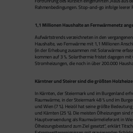
Fortführung des kürzlich eingeführten ‚Raus aus d
Rahmenbedingungen. Stop-and-go infolge leerer 
1,1 Millionen Haushalte an Fernwärmenetz ang
Aufwärtstrends verzeichneten in den vergangenen 
Haushalte, wo Fernwärme mit 1,1 Millionen Anschl
(in der Erhebung zusammen mit Solarwärme erfass
kommen auf 3 %. Solarthermie fristet dagegen mit
Stromheizungen, die noch in über 200.000 Haushal
Kärntner und Steirer sind die größten Holzheize
In Kärnten, der Steiermark und im Burgenland erfre
Raumwärme, in der Steiermark 48 % und im Burgenla
und Wien (7 %). Heizöl hat seine größte Bedeutung
und Kärnten (25 %). Die meisten Ölheizungen sind n
Hauptverwendung als Raumwärmelieferant in Wien (
Ölheizungsbestand zum Ziel gesetzt“, erklärt Titsc
Extremwetterereignissen mit gravierenden Schäden