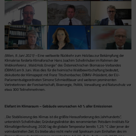
(Wien, 9. Juni 2021) –
Eine weltweite Rückkehr zum Holzbau zur Bekämpfung der
Klimakrise forderte Klimaforscher Hans Joachim Schellnhuber im Rahmen der
Webkonferenz „Wald.Holz.Energie“ des Österreichischen Biomasse-Verbandes
(ÖBMV) am 9. Juni. Was dies für die heimische Waldbewirtschaftung bedeutet,
diskutierte der Klimapapst mit Franz Titschenbacher, ÖBMV-Präsident, der EU-
Parlamentsabgeordneten Simone Schmiedtbauer und weiteren prominenten
VertreterInnen der Forstwirtschaft, Bioenergie, Politik, Verwaltung und Naturschutz vor
etwa 300 TeilnehmerInnen.
Elefant im Klimaraum – Gebäude verursachen 40 % aller Emissionen
„Die Stabilisierung des Klimas ist die größte Herausforderung des Jahrhunderts“,
unterstrich Schellnhuber, Gründungsdirektor des renommierten Potsdam-Instituts für
Klimafolgenforschung. 2020 lag die globale Temperatur bereits 1,25 °C über jener der
vorindustriellen Zeit. Es bleibe also nicht mehr viel Spielraum zum Einhalten des im