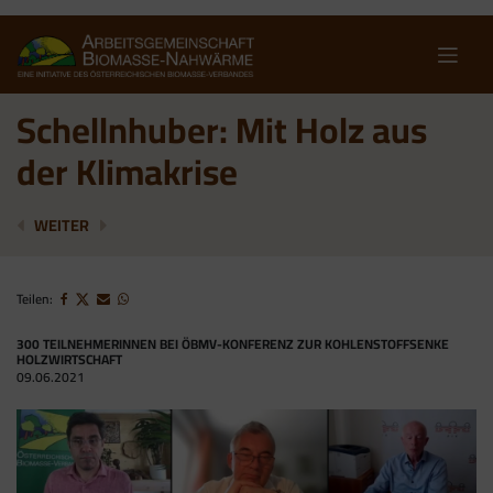
Skip
to
content
Schellnhuber: Mit Holz aus
der Klimakrise
HOLZENERGIE DECKT ÜBER 40 % DES HEIMISCHEN 
EAG-ENTWURF BEDARF DRINGENDER NACH
WEITER
Teilen:
300 TEILNEHMERINNEN BEI ÖBMV-KONFERENZ ZUR KOHLENSTOFFSENKE
HOLZWIRTSCHAFT
09.06.2021