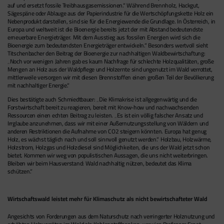
auf und ersetzt fossile Treibhausgasemissionen.
Während Brennholz, Hackgut,
Sägespäne oder Ablauge aus der Papierindustrie für die Wertschöpfungskette Holz ein
Nebenprodukt darstellen, sind sie für die Energiewende die Grundlage. In Österreich, in
Europa und weltweit ist die Bioenergie bereits jetzt der mit Abstand bedeutendste
erneuerbare Energieträger. Mit dem Ausstieg aus fossilen Energien wird sich die
Bioenergie zum bedeutendsten Energieträger entwickeln.“ Besonders wertvoll sieht
Titschenbacher den Beitrag der Bioenergie zur nachhaltigen Waldbewirtschaftung:
„Noch vor wenigen Jahren gab es kaum Nachfrage für schlechte Holzqualitäten, große
Mengen an Holz aus der Waldpflege und Holzernte sind ungenutzt im Wald verrottet,
mittlerweile versorgen wir mit diesen Brennstoffen einen großen Teil der Bevölkerung
mit nachhaltiger Energie.“
Dies bestätigte auch Schmiedtbauer: „Die Klimakrise ist allgegenwärtig und die
Forstwirtschaft bereit zu reagieren, bereit mit Know-how und nachwachsenden
Ressourcen einen echten Beitrag zu leisten.
Es ist ein völlig falscher Ansatz und
Irrglaube anzunehmen, dass wir mit einer Außernutzungsstellung von Wäldern und
anderen Restriktionen die Aufnahme von CO2 steigern könnten. Europa hat genug
Holz, es wächst täglich nach und soll sinnvoll genutzt werden.
Holzbau, Holzwärme,
Holzstrom, Holzgas und Holzdiesel sind Möglichkeiten, die uns der Wald jetzt schon
bietet. Kommen wir weg von populistischen Aussagen, die uns nicht weiterbringen.
Bleiben wir beim Hausverstand: Wald nachhaltig nützen, bedeutet das Klima
schützen.“
Wirtschaftswald leistet mehr für Klimaschutz als nicht bewirtschafteter Wald
Angesichts von Forderungen aus dem Naturschutz nach verringerter Holznutzung und