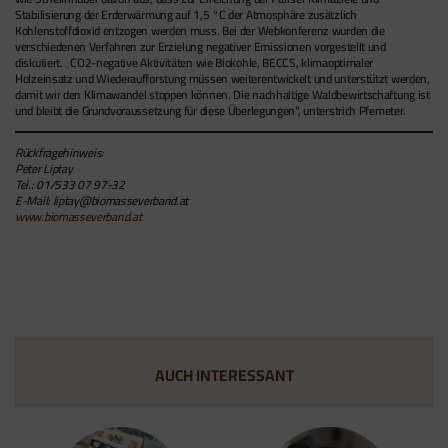
Stabilisierung der Erderwärmung auf 1,5 °C der Atmosphäre zusätzlich
Kohlenstoffdioxid entzogen werden muss. Bei der Webkonferenz wurden die
verschiedenen Verfahren zur Erzielung negativer Emissionen vorgestellt und
diskutiert. „CO2-negative Aktivitäten wie Biokohle, BECCS, klimaoptimaler
Holzeinsatz und Wiederaufforstung müssen weiterentwickelt und unterstützt werden,
damit wir den Klimawandel stoppen können. Die nachhaltige Waldbewirtschaftung ist
und bleibt die Grundvoraussetzung für diese Überlegungen“, unterstrich Pfemeter.
Rückfragehinweis:
Peter Liptay
Tel.: 01/533 07 97-32
E-Mail:
liptay@biomasseverband.at
www.biomasseverband.at
AUCH INTERESSANT