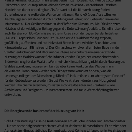
Pariser Klimaschutzabkommen angestrebten 1,5 °C-Ziels. Auch wurde 2020 eine
Rekordzahl von 29 tropischen Wirbelstürmen im Atlantik verzeichnet. Rasches
Handeln sei daher unabdingbar. Als Antwort auf die Klimaerhitzung fordert
Schellnhuber eine weltweite Wende beim Bauen. Rund 40 % des Ausstoßes von
Treibhausgasen entstehen durch Errichtung und Betrieb von Gebäuden sowie der
Infrastruktur. „Der Gebäudesektor ist der Elefant im Klimaraum. Die Rückkehr zum
Holzbau ist der wichtigste Beitrag gegen die Erderwärmung“, erklärte Schellnhuber, der
auch Berater von EU-Kommissionschefin Ursula von der Leyen bei der Initiative
„Neues Europäisches Bauhaus“ ist. „Wenn wir die Waldzerstörung stoppen,
großflächig aufforsten und mit Holz statt Beton bauen, wird der Bausektor vom
Klimasünder zum Klimafreund. Der Klimaschutz wird vor allem beim Bauen in den
Städten entschieden.“ Mit Blick auf die Interessenkonflikte um eine verstärkte
Nutzung des Waldes warnte Schellnhuber vor den Folgen der voranschreitenden
Erderwärmung für den Wald: „
Wenn wir die Klimaerhitzung nicht durch Nutzung des
Waldes abmildern, müssen wir künftig über keine Funktion des Waldes mehr
diskutieren. Denn dann werden sich Ökosysteme komplett ändern, was die
Lebensgrundlagen der Menschen gefährdet.
“ Holz müsse zum wichtigsten Rohstoff
für den Gebäudesektor werden. Selbst Wolkenkratzer könnten aus Holz gebaut
werden. Um das zu erreichen, müssten sich Waldbesitzer mit Kreativen – wie
Architekten und Designern – zusammensetzen und neue Wertschöpfungsketten
entwickeln.
Die Energiewende basiert auf der Nutzung von Holz
Volle Unterstützung für seine Ausführungen erhielt Schellnhuber von Titschenbacher:
„
Unser nachhaltig bewirtschafteter Wald ist der beste Klimaschützer. Er entzieht der
Atmosphäre klimaschädliches Kohlendioxid, baut Kohlenstoffspeicher in Holzhäusern