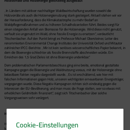
Holzvorräte und Holzenergie gleichzeitig ausgebaut
„In Ländern mit aktiver nachhaltiger Waldbwirtschaftung wurden sowohl die
Holzvorräte als auch die Holzenergienutzung stark gesteigert. Aktuell stehen wir vor
der Herausforderung, dass die Klimakatastrophe zu mehr Bedarf an
Waldpflegemaßnahmen und zu höheren Schadholzanteilen führt. Beides sorgt für
einen steigenden Anfall von Biomasse für die Holzenergie. Wird diese nicht genutzt,
verfault sie ungenutzt im Wald, ohne fossile Energie zu ersetzen“, verdeutlicht
Titschenbacher. Auf den Punkt bringt es Professor Michael Obersteiner, Leiter des
renommierten Environmental Change Institutes der Universität Oxford und Mitautor
zahlreicher IPCC-Berichte: „Mir ist kein seriöses wissenschaftliches Papier bekannt, in
dem die Bioenergie schlechter als fossile Brennstoffe abschneiden würde. Ein
Erreichen des 1,5 Grad Zieles ist ohne Bioenergie undenkbar.“
Dem problematischen Parlamentsbeschluss ging eine breite, emotional gestaltete
Kampagne gegen die Bioenergie und Waldnutzung voraus, mit der Holzenergie ohne
belastbare Fakten negativ dargestellt wurde. „Es ist erschütternd, wie hier mit
falschen Informationen gegen Holz, unseren wichtigsten erneuerbaren Energieträger,
vorgegangen wurde. Diese Negativ-Kampagnen richten sich eindeutig gegen die
Interessen der EU-Bevölkerung, und man muss die Frage stellen, wer so etwas mit
erheblichen Geldmitteln finanziert“, zeigt sich Titschenbacher über solche
Vorgangsweisen sehr verärgert.
Holzenergie unverzichtbar als Energiequelle
Cookie-Einstellungen
Holz ist unsere wichtigste inländische Energiequelle. Dank des Holzenergie-Ausbaus
kann Österreich auf Kohle- und Atomkraftwerke verzichten. Die installierte Leistung