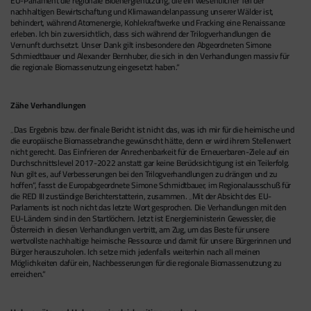
EU-Parlament die regionale Bioenergienutzung, die ein wesentlicher Teil der
nachhaltigen Bewirtschaftung und Klimawandelanpassung unserer Wälder ist,
behindert, während Atomenergie, Kohlekraftwerke und Fracking eine Renaissance
erleben. Ich bin zuversichtlich, dass sich während der Trilogverhandlungen die
Vernunft durchsetzt. Unser Dank gilt insbesondere den Abgeordneten Simone
Schmiedtbauer und Alexander Bernhuber, die sich in den Verhandlungen massiv für
die regionale Biomassenutzung eingesetzt haben.“
Zähe Verhandlungen
„Das Ergebnis bzw. der finale Bericht ist nicht das, was ich mir für die heimische und
die europäische Biomassebranche gewünscht hätte, denn er wird ihrem Stellenwert
nicht gerecht. Das Einfrieren der Anrechenbarkeit für die Erneuerbaren-Ziele auf ein
Durchschnittslevel 2017-2022 anstatt gar keine Berücksichtigung ist ein Teilerfolg.
Nun gilt es, auf Verbesserungen bei den Trilogverhandlungen zu drängen und zu
hoffen“, fasst die Europabgeordnete Simone Schmidtbauer, im Regionalausschuß für
die RED III zuständige Berichterstatterin, zusammen. „Mit der Absicht des EU-
Parlaments ist noch nicht das letzte Wort gesprochen. Die Verhandlungen mit den
EU-Ländern sind in den Startlöchern. Jetzt ist Energieministerin Gewessler, die
Österreich in diesen Verhandlungen vertritt, am Zug, um das Beste für unsere
wertvollste nachhaltige heimische Ressource und damit für unsere Bürgerinnen und
Bürger herauszuholen. Ich setze mich jedenfalls weiterhin nach all meinen
Möglichkeiten dafür ein, Nachbesserungen für die regionale Biomassenutzung zu
erreichen.“