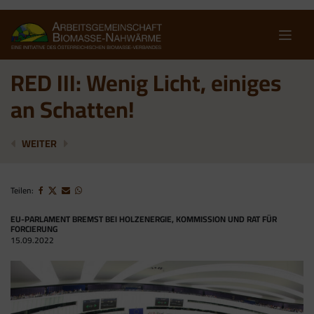
Skip
to
content
RED III: Wenig Licht, einiges
an Schatten!
EU-KOMPROMISS: ENERGIEHOLZAUSBAU MUSS ALS 
STEIRISCHE ENERGIEWENDE GELINGT NUR M
WEITER
Teilen:
EU-PARLAMENT BREMST BEI HOLZENERGIE, KOMMISSION UND RAT FÜR
FORCIERUNG
15.09.2022