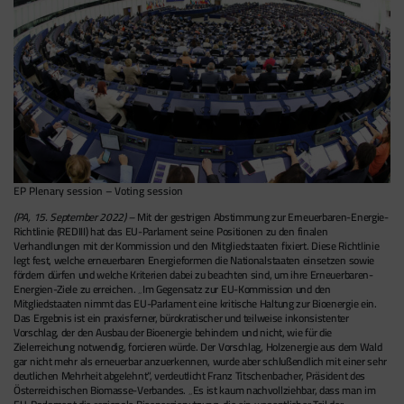
EP Plenary session – Voting session
(PA, 15. September 2022) –
Mit der gestrigen Abstimmung zur Erneuerbaren-Energie-
Richtlinie (REDIII) hat das EU-Parlament seine Positionen zu den finalen
Verhandlungen mit der Kommission und den Mitgliedstaaten fixiert. Diese Richtlinie
legt fest, welche erneuerbaren Energieformen die Nationalstaaten einsetzen sowie
fördern dürfen und welche Kriterien dabei zu beachten sind, um ihre Erneuerbaren-
Energien-Ziele zu erreichen. „Im Gegensatz zur EU-Kommission und den
Mitgliedstaaten nimmt das EU-Parlament eine kritische Haltung zur Bioenergie ein.
Das Ergebnis ist ein praxisferner, bürokratischer und teilweise inkonsistenter
Vorschlag, der den Ausbau der Bioenergie behindern und nicht, wie für die
Zielerreichung notwendig, forcieren würde. Der Vorschlag, Holzenergie aus dem Wald
gar nicht mehr als erneuerbar anzuerkennen, wurde aber schlußendlich mit einer sehr
deutlichen Mehrheit abgelehnt“, verdeutlicht Franz Titschenbacher, Präsident des
Österreichischen Biomasse-Verbandes. „Es ist kaum nachvollziehbar, dass man im