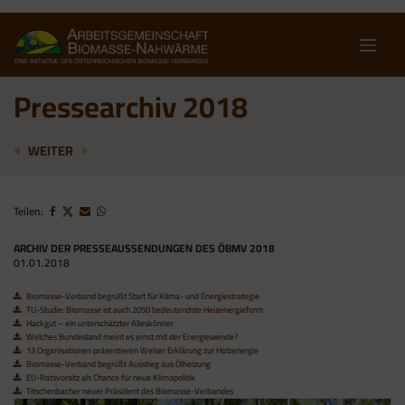
Skip
to
content
Pressearchiv 2018
PRESSEARCHIV 2017
KLIMASTRATEGIE: ÖSTERREICH SETZT WIED
WEITER
Teilen:
ARCHIV DER PRESSEAUSSENDUNGEN DES ÖBMV 2018
01.01.2018
Biomasse-Verband begrüßt Start für Klima- und Energiestrategie
TU-Studie: Biomasse ist auch 2050 bedeutendste Heizenergieform
Hackgut – ein unterschätzter Alleskönner
Welches Bundesland meint es ernst mit der Energiewende?
13 Organisationen präsentieren Welser Erklärung zur Holzenergie
Biomasse-Verband begrüßt Ausstieg aus Ölheizung
EU-Ratsvorsitz als Chance für neue Klimapolitik
Titschenbacher neuer Präsident des Biomasse-Verbandes