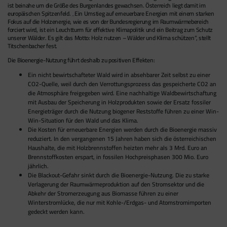
ist beinahe um die Größe des Burgenlandes gewachsen. Österreich liegt damit im
europäischen Spitzenfeld. „Ein Umstieg auf erneuerbare Energien mit einem starken
Fokus auf die Holzenergie, wie es von der Bundesregierung im Raumwärmebereich
forciert wird, ist ein Leuchtturm für effektive Klimapolitik und ein Beitrag zum Schutz
unserer Wälder. Es gilt das Motto: Holz nutzen – Wälder und Klima schützen“, stellt
Titschenbacher fest.
Die Bioenergie-Nutzung führt deshalb zu positiven Effekten:
Ein nicht bewirtschafteter Wald wird in absehbarer Zeit selbst zu einer
CO2-Quelle, weil durch den Verrottungsprozess das gespeicherte CO2 an
die Atmosphäre freigegeben wird. Eine nachhaltige Waldbewirtschaftung
mit Ausbau der Speicherung in Holzprodukten sowie der Ersatz fossiler
Energieträger durch die Nutzung biogener Reststoffe führen zu einer Win-
Win-Situation für den Wald und das Klima.
Die Kosten für erneuerbare Energien werden durch die Bioenergie massiv
reduziert. In den vergangenen 15 Jahren haben sich die österreichischen
Haushalte, die mit Holzbrennstoffen heizten mehr als 3 Mrd. Euro an
Brennstoffkosten erspart, in fossilen Hochpreisphasen 300 Mio. Euro
jährlich.
Die Blackout-Gefahr sinkt durch die Bioenergie-Nutzung. Die zu starke
Verlagerung der Raumwärmeproduktion auf den Stromsektor und die
Abkehr der Stromerzeugung aus Biomasse führen zu einer
Winterstromlücke, die nur mit Kohle-/Erdgas- und Atomstromimporten
gedeckt werden kann.