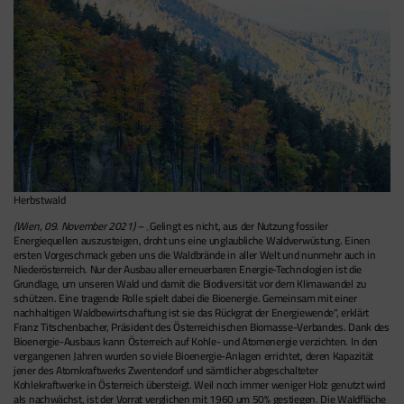
Herbstwald
(Wien, 09. November 2021) –
„Gelingt es nicht, aus der Nutzung fossiler
Energiequellen auszusteigen, droht uns eine unglaubliche Waldverwüstung. Einen
ersten Vorgeschmack geben uns die Waldbrände in aller Welt und nunmehr auch in
Niederösterreich. Nur der Ausbau aller erneuerbaren Energie-Technologien ist die
Grundlage, um unseren Wald und damit die Biodiversität vor dem Klimawandel zu
schützen. Eine tragende Rolle spielt dabei die Bioenergie. Gemeinsam mit einer
nachhaltigen Waldbewirtschaftung ist sie das Rückgrat der Energiewende“, erklärt
Franz Titschenbacher, Präsident des Österreichischen Biomasse-Verbandes. Dank des
Bioenergie-Ausbaus kann Österreich auf Kohle- und Atomenergie verzichten. In den
vergangenen Jahren wurden so viele Bioenergie-Anlagen errichtet, deren Kapazität
jener des Atomkraftwerks Zwentendorf und sämtlicher abgeschalteter
Kohlekraftwerke in Österreich übersteigt. Weil noch immer weniger Holz genutzt wird
als nachwächst, ist der Vorrat verglichen mit 1960 um 50% gestiegen. Die Waldfläche