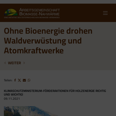
Skip
to
content
Ohne Bioenergie drohen
Waldverwüstung und
Atomkraftwerke
KÄRNTEN ALS BIOENERGIE-MUSTERSCHÜLER
BIOMASSE-VERBAND VERÖFFENTLICHT BASI
WEITER
Teilen:
KLIMASCHUTZMINISTERIUM-FÖRDERAKTIONEN FÜR HOLZENERGIE RICHTIG
UND WICHTIG!
09.11.2021