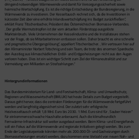
dringend notwendigen Wärmewende und damit für Versorgungssicherheit sowie
heimische Wertschöpfung. Es ist die richtige Entscheidung der Bundesregierung, in die
Wärmewende zu investieren. Der Kesseltausch rechnet sich, da die Investitionen in
kürzester Zeit über eine erhöhte Inlandswertschöpfung ins Budget zurückfließen“,
erklärt Franz Titschenbacher, Präsident des Österreichischen Biomasse-Verbandes.
„Der große Wermutstropfen ist der vom aktuellen Förderstopp ausgelöste
Markteinbruch. Viele Unternehmen der Kesselindustrie und die Installateure stehen
vor der Frage, ob sie MitarbeiterInnen entlassen sollen. Daher braucht es eine schnelle
und pragmatische Übergangslösung“, appelliert Titschenbacher. „Wir vertrauen hier auf
den Klimaminister Norbert Totschnig und sein Team, die trotz des enormen Spardrucks
den Ausstieg aus klimaschädlichen Erdöl- und Erdgasheizungen nicht aus den Augen
verloren haben. Dies ist ein wichtiger Schritt zum Ziel der Klimaneutralität und zur
Vermeidung von Milliarden an Strafzahlungen.“
Hintergrundinformationen
Das Bundesministerium für Land- und Forstwirtschaft, Klima- und Umweltschutz,
Regionen und Wasserwirtschaft (BMLUK) hat heute Details zum Budget vorgestellt.
Daraus geht hervor, dass die zentralen Förderungen für die Wärmewende fortgeführt
werden und langfristig abgesichert sind. Der zuletzt sehr erfolgreiche
Heizkesseltausch erhält 1,8 Mrd. Euro bis 2030. 1 Mrd. Euro sind für „Sauber Heizen“
für einkommensschwache Haushalte anberaumt. Auch die klimafreundlich
Fernwärme-Infrastruktur soll weiter ausgebaut werden. Beim Klima- und Energiefonds
soll ein Fokus auf die Wärmewende und regionale Initiativen gelegt werden. Bis zum
Ende der Legislaturperiode könnten mehr als 200.000 Öl- und Gasheizungen durch
Biomasseheizungen ersetzt werden, dazu kommen eine Vielzahl von neuen Nah- und