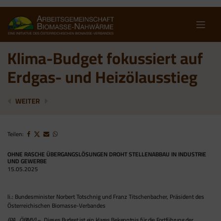
Skip
to
content
Klima-Budget fokussiert auf
Erdgas- und Heizölausstieg
77.000 FOSSILE KESSEL ERSETZT UND 3,5 MILLIARD
HOLZ IST KLARE NUMMER EINS BEI ÖSTERR
WEITER
Teilen:
OHNE RASCHE ÜBERGANGSLÖSUNGEN DROHT STELLENABBAU IN INDUSTRIE
UND GEWERBE
15.05.2025
li.: Bundesminister Norbert Totschnig und Franz Titschenbacher, Präsident des
Österreichischen Biomasse-Verbandes
(PA_ÖBMV) –
„Dieses Budget ist ein klares Bekenntnis für die Fortführung der