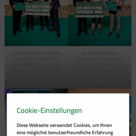
v.li.: Josef Rathbauer, Vorsitz-
v.li.: Josef Rathbauer,
Exepertenjury, Doris Stiksl,
Expertenjury-Vorsitzender,
Geschäftsführerin proPellets,
Adolf Melcher, Sprecher der
Sebastian und Tobias Zellhofer
Geschäftsführung Kelag Energie
& Wärme, Univ.-Prof. Mathias
Kuba
Cookie-Einstellungen
Diese Webseite verwendet Cookies, um Ihnen
eine möglichst benutzerfreundliche Erfahrung