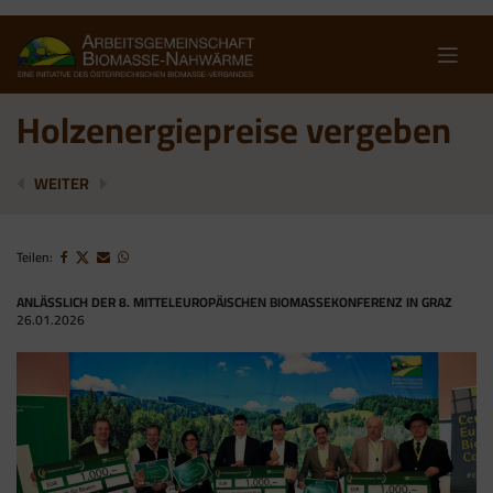
Skip
to
content
Holzenergiepreise vergeben
BIOMASSESTRATEGIE IN BEGUTACHTUNG
PLANUNGSSICHERHEIT GEWÄHRLEISTET
WEITER
Teilen:
ANLÄSSLICH DER 8. MITTELEUROPÄISCHEN BIOMASSEKONFERENZ IN GRAZ
26.01.2026