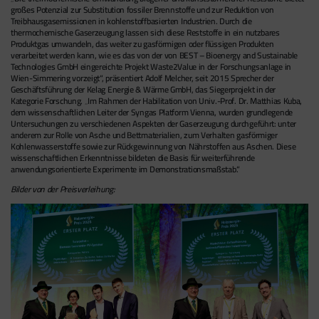
großes Potenzial zur Substitution fossiler Brennstoffe und zur Reduktion von
Treibhausgasemissionen in kohlenstoffbasierten Industrien. Durch die
thermochemische Gaserzeugung lassen sich diese Reststoffe in ein nutzbares
Produktgas umwandeln, das weiter zu gasförmigen oder flüssigen Produkten
verarbeitet werden kann, wie es das von der von BEST – Bioenergy and Sustainable
Technologies GmbH eingereichte Projekt Waste2Value in der Forschungsanlage in
Wien-Simmering vorzeigt“, präsentiert Adolf Melcher, seit 2015 Sprecher der
Geschäftsführung der Kelag Energie & Wärme GmbH, das Siegerprojekt in der
Kategorie Forschung. „Im Rahmen der Habilitation von Univ.-Prof. Dr. Matthias Kuba,
dem wissenschaftlichen Leiter der Syngas Platform Vienna, wurden grundlegende
Untersuchungen zu verschiedenen Aspekten der Gaserzeugung durchgeführt: unter
anderem zur Rolle von Asche und Bettmaterialien, zum Verhalten gasförmiger
Kohlenwasserstoffe sowie zur Rückgewinnung von Nährstoffen aus Aschen. Diese
wissenschaftlichen Erkenntnisse bildeten die Basis für weiterführende
anwendungsorientierte Experimente im Demonstrationsmaßstab.“
Bilder von der Preisverleihung: