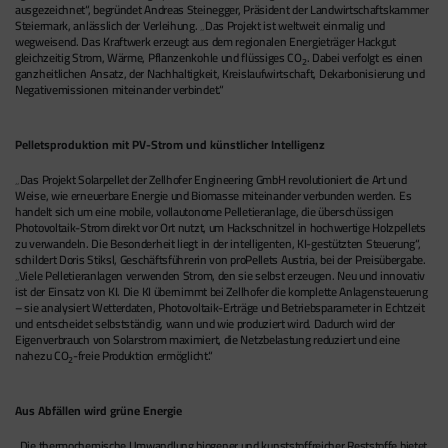
ausgezeichnet“, begründet Andreas Steinegger, Präsident der Landwirtschaftskammer
Steiermark, anlässlich der Verleihung. „Das Projekt ist weltweit einmalig und
wegweisend. Das Kraftwerk erzeugt aus dem regionalen Energieträger Hackgut
gleichzeitig Strom, Wärme, Pflanzenkohle und flüssiges CO
. Dabei verfolgt es einen
2
ganzheitlichen Ansatz, der Nachhaltigkeit, Kreislaufwirtschaft, Dekarbonisierung und
Negativemissionen miteinander verbindet.“
Pelletsproduktion mit PV-Strom und künstlicher Intelligenz
„Das Projekt Solarpellet der Zellhofer Engineering GmbH revolutioniert die Art und
Weise, wie erneuerbare Energie und Biomasse miteinander verbunden werden. Es
handelt sich um eine mobile, vollautonome Pelletieranlage, die überschüssigen
Photovoltaik-Strom direkt vor Ort nutzt, um Hackschnitzel in hochwertige Holzpellets
zu verwandeln. Die Besonderheit liegt in der intelligenten, KI-gestützten Steuerung“,
schildert Doris Stiksl, Geschäftsführerin von proPellets Austria, bei der Preisübergabe.
„Viele Pelletieranlagen verwenden Strom, den sie selbst erzeugen. Neu und innovativ
ist der Einsatz von KI. Die KI übernimmt bei Zellhofer die komplette Anlagensteuerung
– sie analysiert Wetterdaten, Photovoltaik-Erträge und Betriebsparameter in Echtzeit
und entscheidet selbstständig, wann und wie produziert wird. Dadurch wird der
Eigenverbrauch von Solarstrom maximiert, die Netzbelastung reduziert und eine
nahezu CO
-freie Produktion ermöglicht.“
2
Aus Abfällen wird grüne Energie
„Die thermochemische Umwandlung biogener und kunststoffreicher Reststoffe bietet