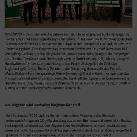
(PA-ÖBMV) –
Seit nunmehr drei Jahren wird der Holzenergiepreis für herausragende
Leistungen in der Bioenergie-Branche vergeben. Im Rahmen der 8. Mitteleuropäischen
Biomassekonferenz in Graz wurden die Sieger in den Kategorien Hackgut, Pellets und
Forschung gekürt. Eine Expertenjury unter dem Vorsitz von Dr. Josef Rathbauer, BLT
Wieselburg, wählte aus den eingereichten innovativen Umsetzungen die Preisträger
aus. Die drei Gewinner sind: Die Energiewerk Ilg GmbH mit der „CO
-Abscheidung im
2
Holzkraftwerk“ in der Kategorie Hackgut; das Projekt Solarpellet der Zellhofer
Engineering GmbH im Bereich Pellets; in der Forschung überzeugte das Projekt
Waste2Value – Forschungsanlage Wien-Simmering. Die drei Gewinner spenden das
Preisgeld an karitative Organisationen. Der Dank gilt den Sponsoren Österreichische
Hagelversicherung, Kelag Energie & Wärme, Österreichische Bundesforste, proPellets
Austria und der Landwirtschaftskammer Österreich.
Aus Abgasen wird wertvoller biogener Rohstoff
„Seit September 2025 läuft in Dornbirn ein echtes Pionierprojekt: Die erste
landesweite Anlage zur CO
-Abscheidung aus einem Biomassekraftwerk ist in Betrieb.
2
Sie fängt Kohlendioxid aus den Abgasen des Holzkraftwerks ein und macht daraus
einen wertvollen biogenen Rohstoff für regionale Betriebe. Dafür wird die EnergieWerk
Ilg GmbH mit dem Holzenergiepreis 2025 in der Kategorie Hackschnitzel