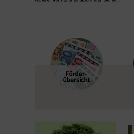
Förder­
übersicht