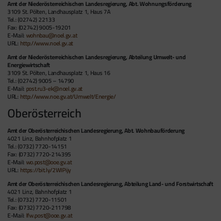
Amt der Niederösterreichischen Landesregierung, Abt. Wohnungsförderung
3109 St. Pölten, Landhausplatz 1, Haus 7A
Tel.: (02742) 22133
Fax: (02742) 9005-19201
E-Mail:
wohnbau@noel.gv.at
URL:
http://www.noel.gv.at
Amt der Niederösterreichischen Landesregierung, Abteilung Umwelt- und
Energiewirtschaft
3109 St. Pölten, Landhausplatz 1, Haus 16
Tel.: (02742) 9005 – 14790
E-Mail:
post.ru3-ek@noel.gv.at
URL:
http://www.noe.gv.at/Umwelt/Energie/
Oberösterreich
Amt der Oberösterreichischen Landesregierung, Abt. Wohnbauförderung
4021 Linz, Bahnhofplatz 1
Tel.: (0732) 7720-14151
Fax: (0732) 7720-214395
E-Mail:
wo.post@ooe.gv.at
URL:
https://bit.ly/2WIPijy
Amt der Oberösterreichischen Landesregierung, Abteilung Land- und Forstwirtschaft
4021 Linz, Bahnhofplatz 1
Tel.: (0732) 7720-11501
Fax: (0732) 7720-211798
E-Mail:
lfw.post@ooe.gv.at