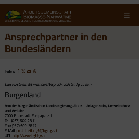
Skip
to
content
Ansprechpartner in den
Bundesländern
Teilen:
Diese Liste erhebt nicht den Anspruch, vollständig zu sein.
Burgenland
Amt der Burgenländischen Landesregierung, Abt. 5 – Anlagenrecht, Umweltschutz
und Verkehr
7000 Eisenstadt, Europaplatz 1
Tel.: (057) 600-2811
Fax: (057) 600-2817
E-Mail:
post.abteilung5@bgld.gv.at
URL:
http://www.bgld.gv.at