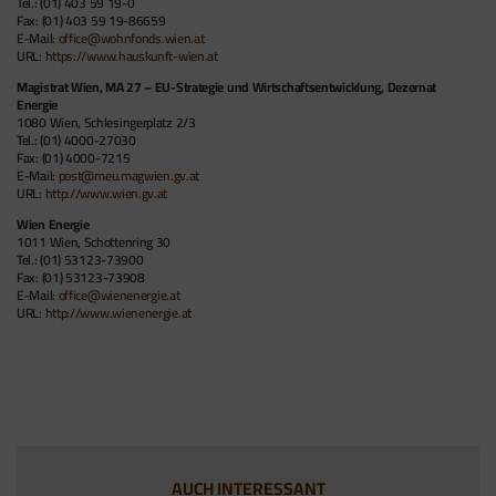
Tel.: (01) 403 59 19-0
Fax: (01) 403 59 19-86659
E-Mail:
office@wohnfonds.wien.at
URL:
https://www.hauskunft-wien.at
Magistrat Wien, MA 27 – EU-Strategie und Wirtschaftsentwicklung, Dezernat
Energie
1080 Wien, Schlesingerplatz 2/3
Tel.: (01) 4000-27030
Fax: (01) 4000-7215
E-Mail:
post@meu.magwien.gv.at
URL:
http://www.wien.gv.at
Wien Energie
1011 Wien, Schottenring 30
Tel.: (01) 53123-73900
Fax: (01) 53123-73908
E-Mail:
office@wienenergie.at
URL:
http://www.wienenergie.at
AUCH INTERESSANT