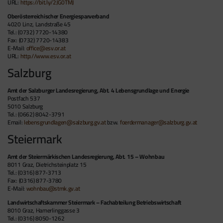
URL:
https://bit.ly/2JG0TMJ
Oberösterreichischer Energiesparverband
4020 Linz, Landstraße 45
Tel.: (0732) 7720-14380
Fax: (0732) 7720-14383
E-Mail:
office@esv.or.at
URL:
http://www.esv.or.at
Salzburg
Amt der Salzburger Landesregierung, Abt. 4 Lebensgrundlage und Energie
Postfach 537
5010 Salzburg
Tel.: (0662) 8042-3791
Email:
lebensgrundlagen@salzburg.gv.at
bzw.
foerdermanager@salzburg.gv.at
Steiermark
Amt der Steiermärkischen Landesregierung, Abt. 15 – Wohnbau
8011 Graz, Dietrichsteinplatz 15
Tel.: (0316) 877-3713
Fax: (0316) 877-3780
E-Mail:
wohnbau@stmk.gv.at
Landwirtschaftskammer Steiermark – Fachabteilung Betriebswirtschaft
8010 Graz, Hamerlinggasse 3
Tel.: (0316) 8050-1262