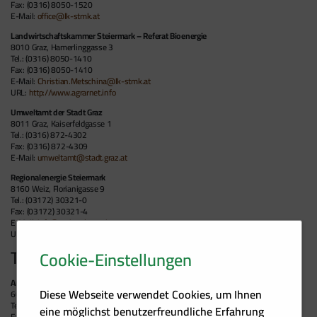
Fax: (0316) 8050-1520
E-Mail:
office@lk-stmk.at
Landwirtschaftskammer Steiermark – Referat Bioenergie
8010 Graz, Hamerlinggasse 3
Tel.: (0316) 8050-1410
Fax: (0316) 8050-1410
E-Mail:
Christian.Metschina@lk-stmk.at
URL:
http://www.agrarnet.info
Umweltamt der Stadt Graz
8011 Graz, Kaiserfeldgasse 1
Tel.: (0316) 872-4302
Fax: (0316) 872-4309
E-Mail:
umweltamt@stadt.graz.at
Regionalenergie Steiermark
8160 Weiz, Florianigasse 9
Tel.: (03172) 30321-0
Fax: (03172) 30321-4
E-Mail:
info@regionalenergie.at
URL:
http://www.holzenergie.net
Tirol
Cookie-Einstellungen
Amt der Tiroler Landesregierung, Abt. Energierecht
Diese Webseite verwendet Cookies, um Ihnen
6020 Innsbruck, Heiliggeiststraße 7-8 (Landhaus 2)
Tel.: (0512) 508-2472
eine möglichst benutzerfreundliche Erfahrung
Fax: (0512) 508-2475