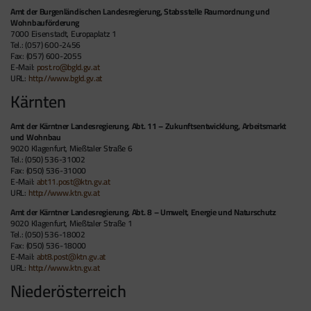
Amt der Burgenländischen Landesregierung, Stabsstelle Raumordnung und
Wohnbauförderung
7000 Eisenstadt, Europaplatz 1
Tel.: (057) 600-2456
Fax: (057) 600-2055
E-Mail:
post.ro@bgld.gv.at
URL:
http://www.bgld.gv.at
Kärnten
Amt der Kärntner Landesregierung, Abt. 11 – Zukunftsentwicklung, Arbeitsmarkt
und Wohnbau
9020 Klagenfurt, Mießtaler Straße 6
Tel.: (050) 536-31002
Fax: (050) 536-31000
E-Mail:
abt11.post@ktn.gv.at
URL:
http://www.ktn.gv.at
Amt der Kärntner Landesregierung, Abt. 8 – Umwelt, Energie und Naturschutz
9020 Klagenfurt, Mießtaler Straße 1
Tel.: (050) 536-18002
Fax: (050) 536-18000
E-Mail:
abt8.post@ktn.gv.at
URL:
http://www.ktn.gv.at
Niederösterreich