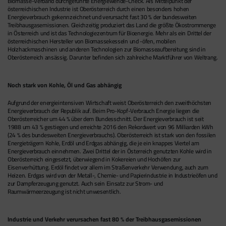
Biomasse-Verband durchgeführte Energiewende-Check. Als Mittelpunkt der
österreichischen Industrie ist Oberösterreich durch einen besonders hohen
Energieverbrauch gekennzeichnet und verursacht fast 30 % der bundesweiten
Treibhausgasemissionen. Gleichzeitig produziert das Land die größte Ökostrommenge
in Österreich und ist das Technologiezentrum für Bioenergie. Mehr als ein Drittel der
österreichischen Hersteller von Biomassekesseln und -öfen, mobilen
Holzhackmaschinen und anderen Technologien zur Biomasseaufbereitung sind in
Oberösterreich ansässig. Darunter befinden sich zahlreiche Marktführer von Weltrang.
Noch stark von Kohle, Öl und Gas abhängig
Aufgrund der energieintensiven Wirtschaft weist Oberösterreich den zweithöchsten
Energieverbrauch der Republik auf. Beim Pro-Kopf-Verbrauch Energie liegen die
Oberösterreicher um 44 % über dem Bundesschnitt. Der Energieverbrauch ist seit
1988 um 43 % gestiegen und erreichte 2016 den Rekordwert von 96 Milliarden kWh
(24 % des bundesweiten Energieverbrauchs). Oberösterreich ist stark von den fossilen
Energieträgern Kohle, Erdöl und Erdgas abhängig, die je ein knappes Viertel am
Energieverbrauch einnehmen. Zwei Drittel der in Österreich genutzten Kohle wird in
Oberösterreich eingesetzt, überwiegend in Kokereien und Hochöfen zur
Eisenverhüttung. Erdöl findet vor allem im Straßenverkehr Verwendung, auch zum
Heizen. Erdgas wird von der Metall-, Chemie- und Papierindustrie in Industrieöfen und
zur Dampferzeugung genutzt. Auch sein Einsatz zur Strom- und
Raumwärmeerzeugung ist nicht unwesentlich.
Industrie und Verkehr verursachen fast 80 % der Treibhausgasemissionen