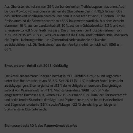
Aus Oberösterreich stammen 29 % der bundesweiten Treibhausgasemissionen. Auch
bei den Pro-Kopf-Emissionen erreichen die Oberösterreicher mit 15,5 Tonnen CO2
den Höchstwert und liegen deutlich über dem Bundesschnitt von 9,1 Tonnen. Für die
Emissionen ist die Schwerindustrie mit 58 % hauptverantwortlich. Aus dem Verkehr
stammen 19 %, aus der Landwirtschaft 10 %, aus dem Gebäudesektor 5,2 % und vom
Energiesektor 4,8 % der Treibhausgase. Die Emissionen der Industrie nahmen von
1990 bis 2015 um 20 % zu, was vor allem auf die Eisen- und Stahlindustrie; aber auch
die Papier-, Nahrungsmittel- und Zementindustrie sowie die Kalkwerke
zurückzuführen ist. Die Emissionen aus dem Verkehr erhöhten sich seit 1990 um
66 %.
Erneuerbaren-Anteil seit 2013 rückläufig
Der Anteil erneuerbarer Energien beträgt laut EU-Richtlinie 29,7 % und liegt damit
unter dem Bundesschnitt von 33,5 %. Seit 2013 (31,1 %) ist dieser Anteil jedes Jahr
zurückgegangen. Bioenergie ist mit 53 % der wichtigste erneuerbare Energieträger,
gefolgt von Wasserkraft mit 41 %. Machte Brennholz 1988 noch 54 % der
eingesetzten Biomasse aus, waren es 2016 nur mehr 19 %. Dank der Forstwirtschaft
und bedeutender Standorte der Säge- und Papierindustrie sind heute Hackschnitzel
und Sägenebenprodukte (33 %) sowie Ablaugen (22 %) die wichtigsten biogenen
Sortimente in Oberösterreich.
Biomasse deckt 40 % des Raumwärmebedarfes