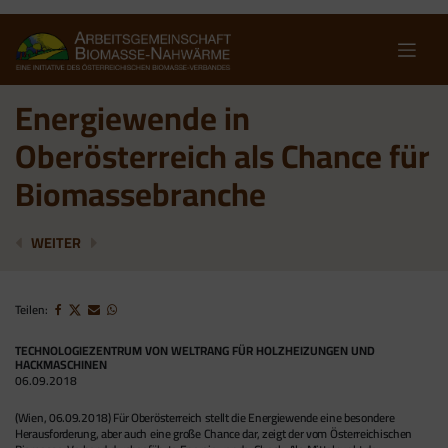
Skip
to
content
Energiewende in
Oberösterreich als Chance für
Biomassebranche
KÄRNTEN VERTEIDIGT SPITZENPLATZ BEI ERNEUERB
SALZBURG AGIERT BEIM KLIMASCHUTZ VOR
WEITER
Teilen:
TECHNOLOGIEZENTRUM VON WELTRANG FÜR HOLZHEIZUNGEN UND
HACKMASCHINEN
06.09.2018
(Wien, 06.09.2018) Für Oberösterreich stellt die Energiewende eine besondere
Herausforderung, aber auch eine große Chance dar, zeigt der vom Österreichischen