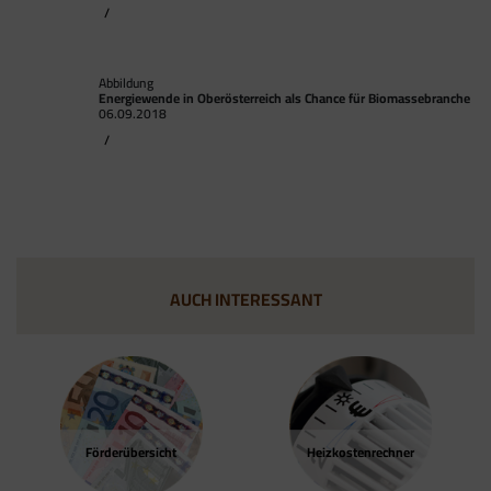
Google Analytics über den Tag Manager
/
einbinden, werden Cookies gesetzt. Diese
Cookies stammen aber von Google Analytics
Abbildung
und nicht vom Tag Manager selbst.
Energiewende in Oberösterreich als Chance für Biomassebranche
06.09.2018
/
AUCH INTERESSANT
Förder­übersicht
Heizkosten­rechner