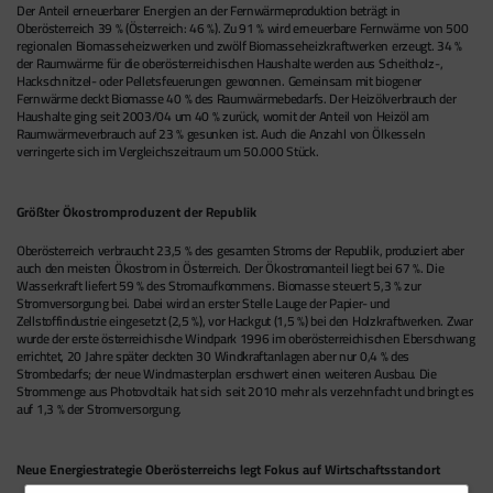
Der Anteil erneuerbarer Energien an der Fernwärmeproduktion beträgt in
Oberösterreich 39 % (Österreich: 46 %). Zu 91 % wird erneuerbare Fernwärme von 500
regionalen Biomasseheizwerken und zwölf Biomasseheizkraftwerken erzeugt. 34 %
der Raumwärme für die oberösterreichischen Haushalte werden aus Scheitholz-,
Hackschnitzel- oder Pelletsfeuerungen gewonnen. Gemeinsam mit biogener
Fernwärme deckt Biomasse 40 % des Raumwärmebedarfs. Der Heizölverbrauch der
Haushalte ging seit 2003/04 um 40 % zurück, womit der Anteil von Heizöl am
Raumwärmeverbrauch auf 23 % gesunken ist. Auch die Anzahl von Ölkesseln
verringerte sich im Vergleichszeitraum um 50.000 Stück.
Größter Ökostromproduzent der Republik
Oberösterreich verbraucht 23,5 % des gesamten Stroms der Republik, produziert aber
auch den meisten Ökostrom in Österreich. Der Ökostromanteil liegt bei 67 %. Die
Wasserkraft liefert 59 % des Stromaufkommens. Biomasse steuert 5,3 % zur
Stromversorgung bei. Dabei wird an erster Stelle Lauge der Papier- und
Zellstoffindustrie eingesetzt (2,5 %), vor Hackgut (1,5 %) bei den Holzkraftwerken. Zwar
wurde der erste österreichische Windpark 1996 im oberösterreichischen Eberschwang
errichtet, 20 Jahre später deckten 30 Windkraftanlagen aber nur 0,4 % des
Strombedarfs; der neue Windmasterplan erschwert einen weiteren Ausbau. Die
Strommenge aus Photovoltaik hat sich seit 2010 mehr als verzehnfacht und bringt es
auf 1,3 % der Stromversorgung.
Neue Energiestrategie Oberösterreichs legt Fokus auf Wirtschaftsstandort