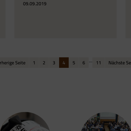
09.09.2019
…
rherige Seite
1
2
3
4
5
6
11
Nächste Se