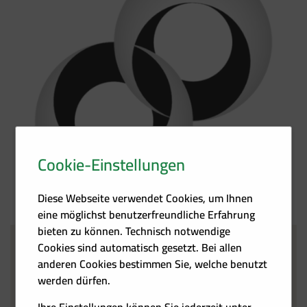
Cookie-Einstellungen
Diese Webseite verwendet Cookies, um Ihnen
eine möglichst benutzerfreundliche Erfahrung
bieten zu können. Technisch notwendige
Cookies sind automatisch gesetzt. Bei allen
Verkehrswende
Aktionstag
anderen Cookies bestimmen Sie, welche benutzt
werden dürfen.
19.06.2020
Österreichweit
Ihre Einstellungen können Sie jederzeit unter