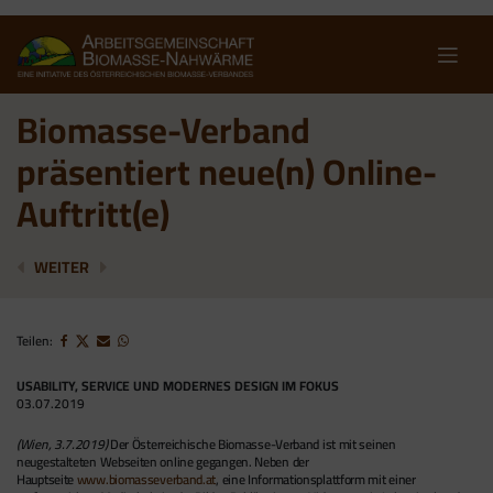
Skip
to
content
Biomasse-Verband
präsentiert neue(n) Online-
Auftritt(e)
BIOENERGIE NÖ ERWEITERT LENGENFELD I
„RAUS AUS DEM ÖL“-BONUS – ERFOLGSGES
WEITER
Teilen:
USABILITY, SERVICE UND MODERNES DESIGN IM FOKUS
03.07.2019
(Wien, 3.7.2019)
Der Österreichische Biomasse-Verband ist mit seinen
neugestalteten Webseiten online gegangen. Neben der
Hauptseite
www.biomasseverband.at
, eine Informationsplattform mit einer