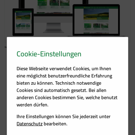
www.biomasseverband.at - responsives Design
Cookie-Einstellungen
Abbildung
Diese Webseite verwendet Cookies, um Ihnen
Biomasse-Verband präsentiert neue(n) Online-Auftritt(e)
eine möglichst benutzerfreundliche Erfahrung
03.07.2019
bieten zu können. Technisch notwendige
/
Cookies sind automatisch gesetzt. Bei allen
anderen Cookies bestimmen Sie, welche benutzt
Abbildung
werden dürfen.
Biomasse-Verband präsentiert neue(n) Online-Auftritt(e)
03.07.2019
Ihre Einstellungen können Sie jederzeit unter
/
Datenschutz
bearbeiten.