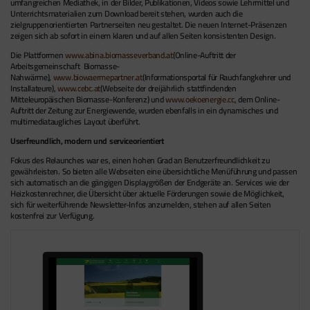
umfangreichen Mediathek, in der Bilder, Publikationen, Videos sowie Lehrmittel und
Unterrichtsmaterialien zum Download bereit stehen, wurden auch die
zielgruppenorientierten Partnerseiten neu gestaltet. Die neuen Internet-Präsenzen
zeigen sich ab sofort in einem klaren und auf allen Seiten konsistenten Design.
Die Plattformen
www.abina.biomasseverband.at
(Online-Auftritt der
Arbeitsgemeinschaft Biomasse-
Nahwärme),
www.biowaermepartner.at
(Informationsportal für Rauchfangkehrer und
Installateure),
www.cebc.at
(Webseite der dreijährlich stattfindenden
Mitteleuropäischen Biomasse-Konferenz) und
www.oekoenergie.cc
, dem Online-
Auftritt der Zeitung zur Energiewende, wurden ebenfalls in ein dynamisches und
multimediataugliches Layout überführt.
Userfreundlich, modern und serviceorientiert
Fokus des Relaunches war es, einen hohen Grad an Benutzerfreundlichkeit zu
gewährleisten. So bieten alle Webseiten eine übersichtliche Menüführung und passen
sich automatisch an die gängigen Displaygrößen der Endgeräte an. Services wie der
Heizkostenrechner, die Übersicht über aktuelle Förderungen sowie die Möglichkeit,
sich für weiterführende Newsletter-Infos anzumelden, stehen auf allen Seiten
kostenfrei zur Verfügung.