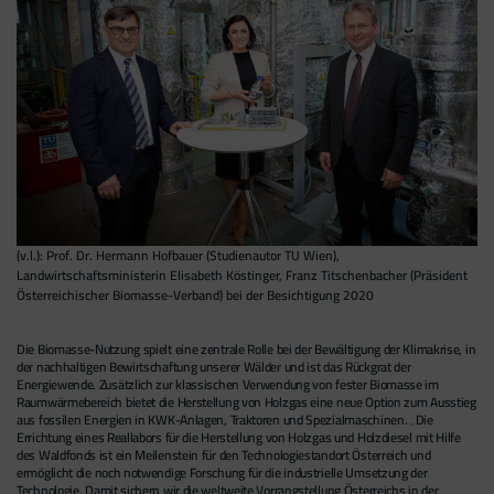
(v.l.): Prof. Dr. Hermann Hofbauer (Studienautor TU Wien),
Landwirtschaftsministerin Elisabeth Köstinger, Franz Titschenbacher (Präsident
Österreichischer Biomasse-Verband) bei der Besichtigung 2020
Die Biomasse-Nutzung spielt eine zentrale Rolle bei der Bewältigung der Klimakrise, in
der nachhaltigen Bewirtschaftung unserer Wälder und ist das Rückgrat der
Energiewende. Zusätzlich zur klassischen Verwendung von fester Biomasse im
Raumwärmebereich bietet die Herstellung von Holzgas eine neue Option zum Ausstieg
aus fossilen Energien in KWK-Anlagen, Traktoren und Spezialmaschinen. „Die
Errichtung eines Reallabors für die Herstellung von Holzgas und Holzdiesel mit Hilfe
des Waldfonds ist ein Meilenstein für den Technologiestandort Österreich und
ermöglicht die noch notwendige Forschung für die industrielle Umsetzung der
Technologie. Damit sichern wir die weltweite Vorrangstellung Österreichs in der