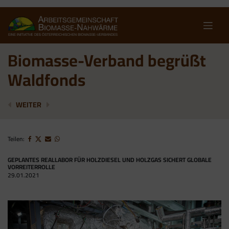
Skip
to
content
Biomasse-Verband begrüßt
Waldfonds
EU-FORSCHUNGSCENTER ENTKRÄFTET NGO-KRITIK A
BIOMASSE-VERBAND BEGRÜSST KESSELTAU
WEITER
Teilen:
GEPLANTES REALLABOR FÜR HOLZDIESEL UND HOLZGAS SICHERT GLOBALE
VORREITERROLLE
29.01.2021