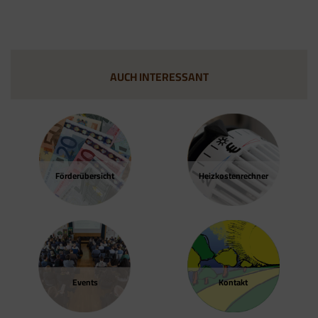
Google Tag Manager
Der Google Tag Manager setzt keine Cookies
(im leeren Zustand). Der Tag Manager ist nur
ein "Container", über den Sie u.a. verschiedene
Tracking- und Remarketing-Codes gebündelt
AUCH INTERESSANT
einbauen können. Wenn Sie beispielsweise
Google Analytics über den Tag Manager
einbinden, werden Cookies gesetzt. Diese
Cookies stammen aber von Google Analytics
und nicht vom Tag Manager selbst.
Förder­übersicht
Heizkosten­rechner
Events
Kontakt