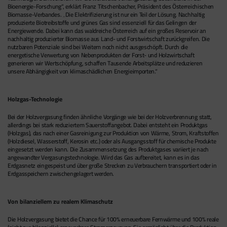
Bioenergie-Forschung“, erklärt Franz Titschenbacher, Präsident des Österreichischen
Biomasse-Verbandes. „Die Elektrifizierung ist nur ein Teil der Lösung. Nachhaltig
produzierte Biotreibstoffe und grünes Gas sind essenziell für das Gelingen der
Energiewende. Dabei kann das waldreiche Österreich auf ein großes Reservoir an
nachhaltig produzierter Biomasse aus Land- und Forstwirtschaft zurückgreifen. Die
nutzbaren Potenziale sind bei Weitem noch nicht ausgeschöpft. Durch die
energetische Verwertung von Nebenprodukten der Forst- und Holzwirtschaft
generieren wir Wertschöpfung, schaffen Tausende Arbeitsplätze und reduzieren
unsere Abhängigkeit von klimaschädlichen Energieimporten.“
Holzgas-Technologie
Bei der Holzvergasung finden ähnliche Vorgänge wie bei der Holzverbrennung statt,
allerdings bei stark reduziertem Sauerstoffangebot. Dabei entsteht ein Produktgas
(Holzgas), das nach einer Gasreinigung zur Produktion von Wärme, Strom, Kraftstoffen
(Holzdiesel, Wasserstoff, Kerosin etc.) oder als Ausgangsstoff für chemische Produkte
eingesetzt werden kann. Die Zusammensetzung des Produktgases variiert je nach
angewandter Vergasungstechnologie. Wird das Gas aufbereitet, kann es in das
Erdgasnetz eingespeist und über große Strecken zu Verbrauchern transportiert oder in
Erdgasspeichern zwischengelagert werden.
Von bilanziellem zu realem Klimaschutz
Die Holzvergasung bietet die Chance für 100% erneuerbare Fernwärme und 100% reale